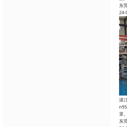
东
24-
湛
n
罩
东