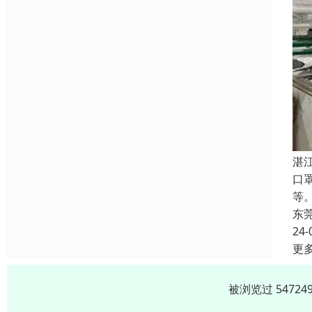
湛
口
等
东
24-
更
被浏览过 5472