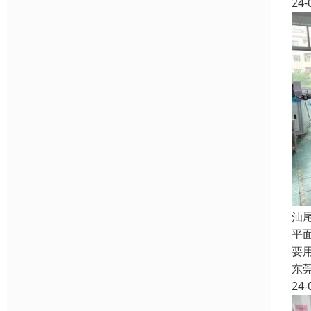
24-
汕
平
要
东
24-