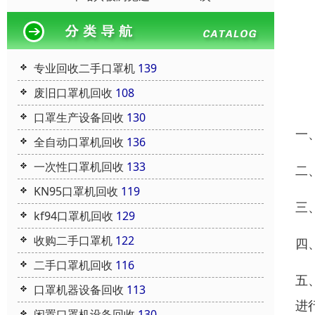
专业回收二手口罩机
139
废旧口罩机回收
108
口罩生产设备回收
130
一
全自动口罩机回收
136
一次性口罩机回收
133
二
KN95口罩机回收
119
三
kf94口罩机回收
129
收购二手口罩机
122
四
二手口罩机回收
116
五
口罩机器设备回收
113
进
闲置口罩机设备回收
130