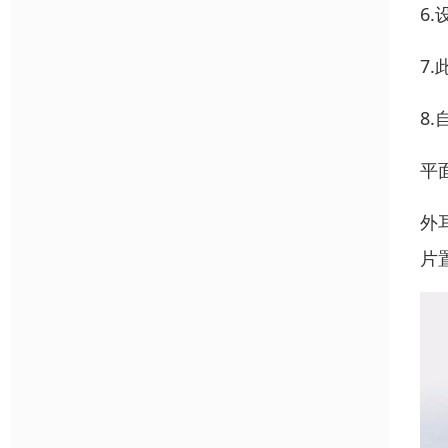
6
7
8
平
外
片