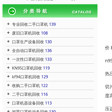
专业回收二手口罩机
139
废旧口罩机回收
108
口罩生产设备回收
130
价
全自动口罩机回收
136
一次性口罩机回收
133
n
KN95口罩机回收
119
热
kf94口罩机回收
129
收购二手口罩机
122
切
二手口罩机回收
116
度
口罩机器设备回收
113
压
闲置口罩机设备回收
130