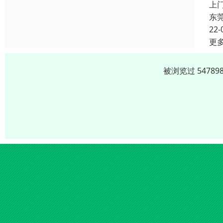
上
东
22-
更
被浏览过 5478