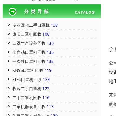
专业回收二手口罩机
139
废旧口罩机回收
108
口罩生产设备回收
130
价
全自动口罩机回收
136
一次性口罩机回收
133
公
KN95口罩机回收
119
设
kf94口罩机回收
129
地
收购二手口罩机
122
东
二手口罩机回收
116
的
口罩机器设备回收
113
闲置口罩机设备回收
130