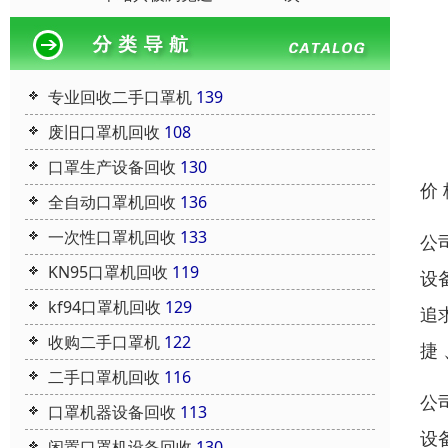
专业回收二手口罩机
139
废旧口罩机回收
108
口罩生产设备回收
130
价
全自动口罩机回收
136
一次性口罩机回收
133
公
KN95口罩机回收
119
设
kf94口罩机回收
129
追
收购二手口罩机
122
捷
二手口罩机回收
116
公
口罩机器设备回收
113
设
闲置口罩机设备回收
130