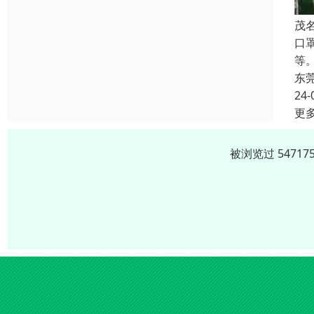
茂
口
等
东
24-
更
被浏览过 5471