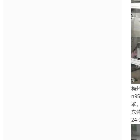
梅
n
罩
东
24-