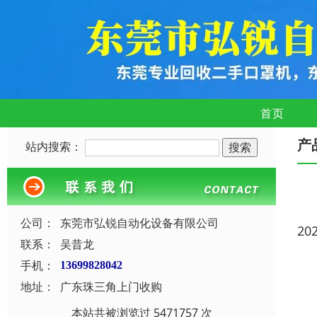
首页
产
站内搜索：
公司：
东莞市弘锐自动化设备有限公司
20
联系：
吴昔龙
手机：
13699828042
地址：
广东珠三角上门收购
本站共被浏览过 5471757 次