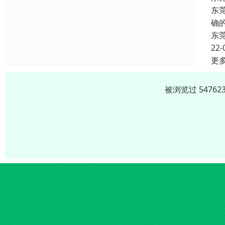
东
确
东
22-
更
被浏览过 5476