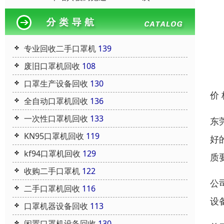
专业回收二手口罩机
139
废旧口罩机回收
108
口罩生产设备回收
130
价
全自动口罩机回收
136
一次性口罩机回收
133
东
KN95口罩机回收
119
好
kf94口罩机回收
129
质
收购二手口罩机
122
公
二手口罩机回收
116
设
口罩机器设备回收
113
闲置口罩机设备回收
130