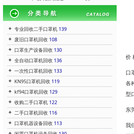
专业回收二手口罩机
139
废旧口罩机回收
108
口罩生产设备回收
130
价
全自动口罩机回收
136
一次性口罩机回收
133
口
KN95口罩机回收
119
各
kf94口罩机回收
129
型
收购二手口罩机
122
东
二手口罩机回收
116
口罩机器设备回收
113
我
闲置口罩机设备回收
130