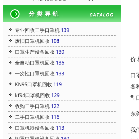
专业回收二手口罩机
139
废旧口罩机回收
108
口罩生产设备回收
130
价
全自动口罩机回收
136
一次性口罩机回收
133
口
KN95口罩机回收
119
各
kf94口罩机回收
129
型
收购二手口罩机
122
东
二手口罩机回收
116
口罩机器设备回收
113
我
闲置口罩机设备回收
130