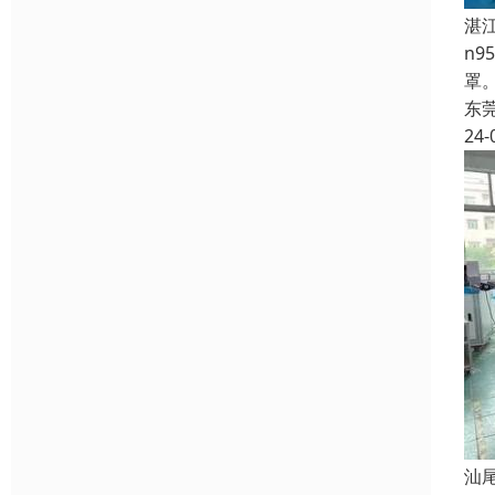
湛
n
罩
东
24-
汕