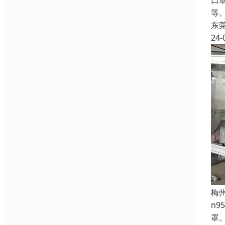
口
等
东
24-
梅
n
罩