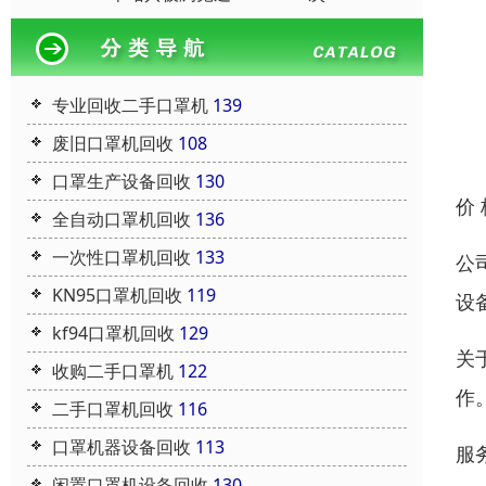
专业回收二手口罩机
139
废旧口罩机回收
108
口罩生产设备回收
130
价
全自动口罩机回收
136
一次性口罩机回收
133
公
KN95口罩机回收
119
设
kf94口罩机回收
129
关
收购二手口罩机
122
作
二手口罩机回收
116
口罩机器设备回收
113
服
闲置口罩机设备回收
130