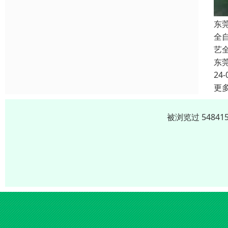
东
全
艺
东
24-
更
被浏览过 5484